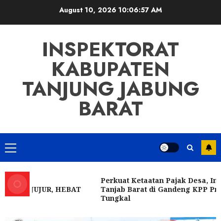
Skip
August 10, 2026
10:06:59 AM
to
content
INSPEKTORAT
KABUPATEN
TANJUNG JABUNG
BARAT
Primary
Menu
Perkuat Ketaatan Pajak Desa, Inspekt
ANI JUJUR, HEBAT
Tanjab Barat di Gandeng KPP Pratam
Tungkal
Inspektorat Tanjab Barat Ikuti
Sosialisasi Program Pariwara