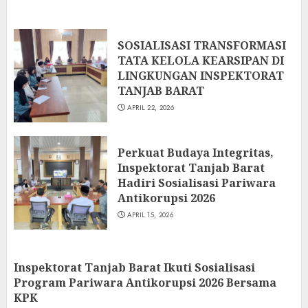
2
APRIL 22, 2026
SOSIALISASI TRANSFORMASI TATA
SOSIALISASI TRANSFORMASI
KELOLA KEARSIPAN DI LINGKUNGAN
TATA KELOLA KEARSIPAN DI
INSPEKTORAT TANJAB BARAT
LINGKUNGAN INSPEKTORAT
3
APRIL 22, 2026
TANJAB BARAT
APRIL 22, 2026
Perkuat Budaya Integritas,
Inspektorat Tanjab Barat Hadiri
Sosialisasi Pariwara Antikorupsi
Perkuat Budaya Integritas,
2026
Inspektorat Tanjab Barat
4
APRIL 15, 2026
Hadiri Sosialisasi Pariwara
Antikorupsi 2026
Inspektorat Tanjab Barat Ikuti
APRIL 15, 2026
Sosialisasi Program Pariwara
Antikorupsi 2026 Bersama KPK
5
APRIL 15, 2026
Inspektorat Tanjab Barat Ikuti Sosialisasi
Program Pariwara Antikorupsi 2026 Bersama
Pelantikan 196 ASN, 13 PNS
KPK
Inspektorat Tanjung Jabung Barat