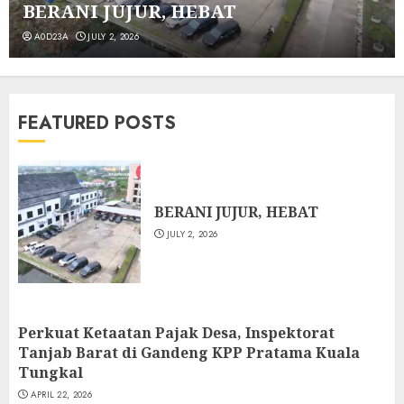
BERANI JUJUR, HEBAT
Pelantikan 196 ASN, 13 PNS
A0D23A
JULY 2, 2026
Inspektorat Tanjung Jabung Barat
Perkuat SDM Pengawasan
6
APRIL 14, 2026
FEATURED POSTS
Apel Sore Inspektorat Daerah
Dirangkaikan Monitoring dan
Evaluasi oleh Tim Monev Pemkab
Tanjung Jabung Barat
7
APRIL 7, 2026
BERANI JUJUR, HEBAT
JULY 2, 2026
BERANI JUJUR, HEBAT
JULY 2, 2026
1
Perkuat Ketaatan Pajak Desa, Inspektorat
Perkuat Ketaatan Pajak Desa,
Tanjab Barat di Gandeng KPP Pratama Kuala
Inspektorat Tanjab Barat di
Tungkal
Gandeng KPP Pratama Kuala
APRIL 22, 2026
Tungkal