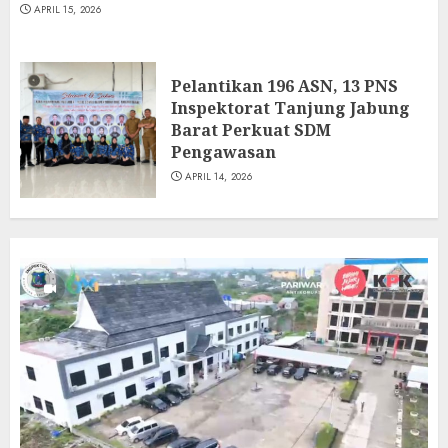
APRIL 15, 2026
Perkuat SDM Pengawasan
6
APRIL 14, 2026
Apel Sore Inspektorat Daerah
Pelantikan 196 ASN, 13 PNS
Dirangkaikan Monitoring dan
Inspektorat Tanjung Jabung
Evaluasi oleh Tim Monev Pemkab
Barat Perkuat SDM
Tanjung Jabung Barat
Pengawasan
7
APRIL 7, 2026
APRIL 14, 2026