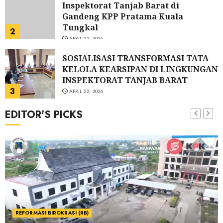
Inspektorat Tanjab Barat di
Gandeng KPP Pratama Kuala
Tungkal
2
APRIL 22, 2026
SOSIALISASI TRANSFORMASI TATA
KELOLA KEARSIPAN DI LINGKUNGAN
INSPEKTORAT TANJAB BARAT
3
APRIL 22, 2026
EDITOR'S PICKS
Perkuat Budaya Integritas,
Inspektorat Tanjab Barat Hadiri
Sosialisasi Pariwara Antikorupsi
2026
4
APRIL 15, 2026
Inspektorat Tanjab Barat Ikuti
Sosialisasi Program Pariwara
Antikorupsi 2026 Bersama KPK
5
APRIL 15, 2026
REFORMASI BIROKRASI (RB)